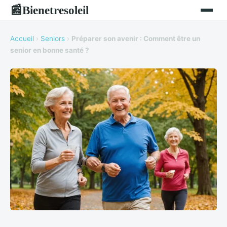
Bienetresoleil
📰
Accueil
›
Seniors
›
Préparer son avenir : Comment être un
senior en bonne santé ?