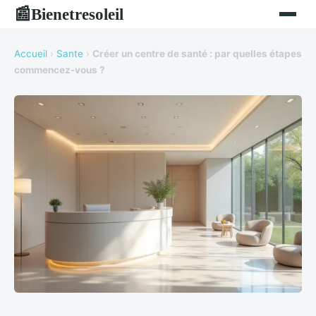
Bienetresoleil
📰
Accueil
›
Sante
›
Créer un centre de santé : par quelles étapes
commencez-vous ?